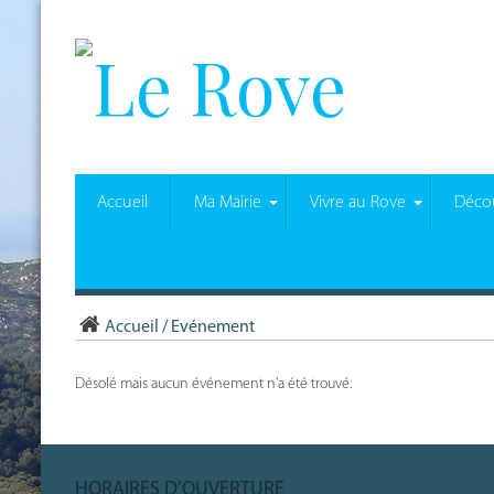
Accueil
Ma Mairie
Vivre au Rove
Décou
Accueil
/
Evénement
Désolé mais aucun événement n'a été trouvé.
HORAIRES D’OUVERTURE