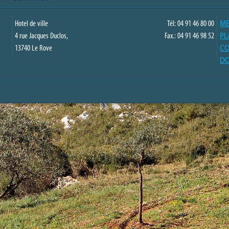
Hotel de ville
Tél: 04 91 46 80 00
ME
4 rue Jacques Duclos,
Fax.: 04 91 46 98 52
PL
13740 Le Rove
CO
DO