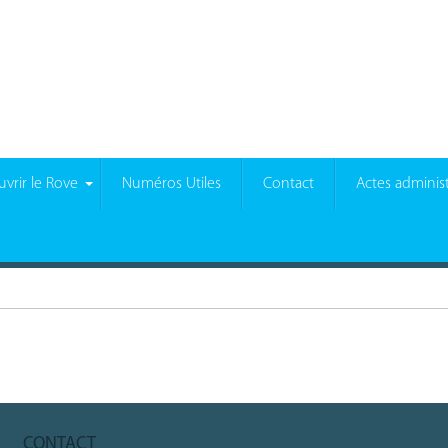
vrir le Rove
Numéros Utiles
Contact
Actes administ
CONTACT