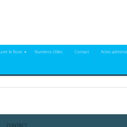
vrir le Rove
Numéros Utiles
Contact
Actes administ
CONTACT