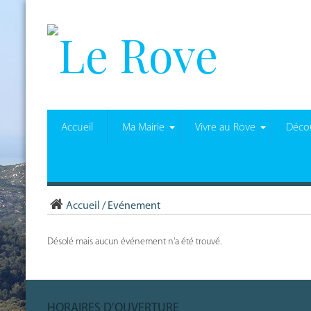
Accueil
Ma Mairie
Vivre au Rove
Décou
Accueil
/
Evénement
Désolé mais aucun événement n'a été trouvé.
HORAIRES D’OUVERTURE