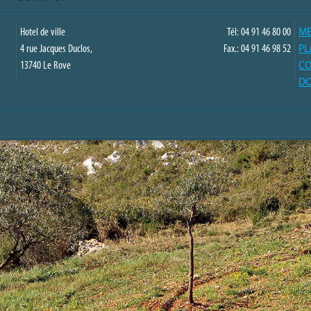
Hotel de ville
Tél: 04 91 46 80 00
ME
4 rue Jacques Duclos,
Fax.: 04 91 46 98 52
PL
13740 Le Rove
CO
DO