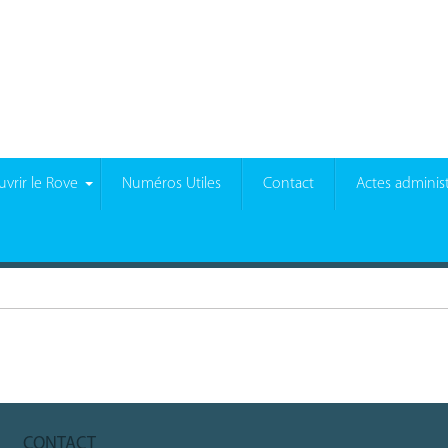
vrir le Rove
Numéros Utiles
Contact
Actes administ
CONTACT