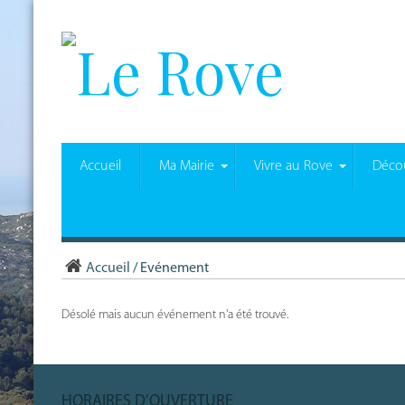
Accueil
Ma Mairie
Vivre au Rove
Décou
Accueil
/
Evénement
Désolé mais aucun événement n'a été trouvé.
HORAIRES D’OUVERTURE