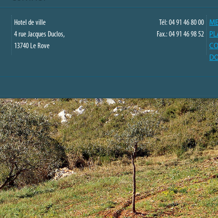
Hotel de ville
Tél: 04 91 46 80 00
ME
4 rue Jacques Duclos,
Fax.: 04 91 46 98 52
PL
13740 Le Rove
CO
DO