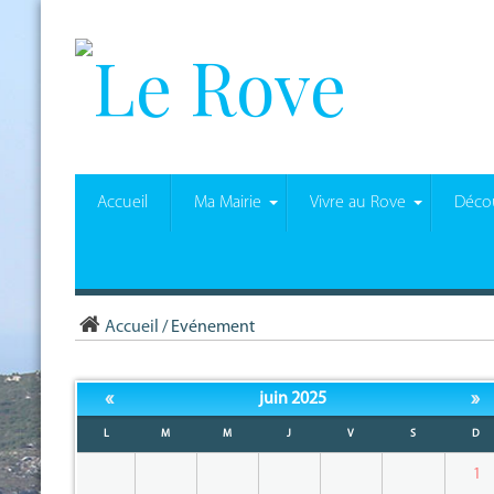
Accueil
Ma Mairie
Vivre au Rove
Décou
Accueil
/
Evénement
«
»
juin 2025
L
M
M
J
V
S
D
1