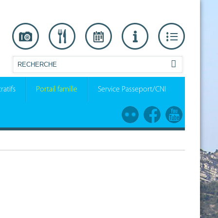
ratifs
Portail famille
Service Passeport/CNI