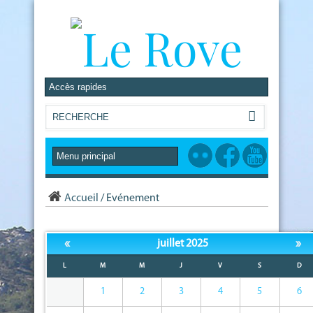
Accueil
/
Evénement
«
»
juillet 2025
L
M
M
J
V
S
D
1
2
3
4
5
6