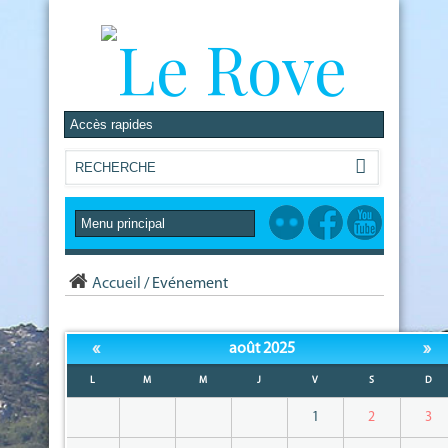
Accueil
/
Evénement
«
»
août 2025
L
M
M
J
V
S
D
1
2
3