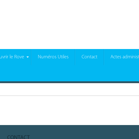
vrir le Rove
Numéros Utiles
Contact
Actes administ
CONTACT