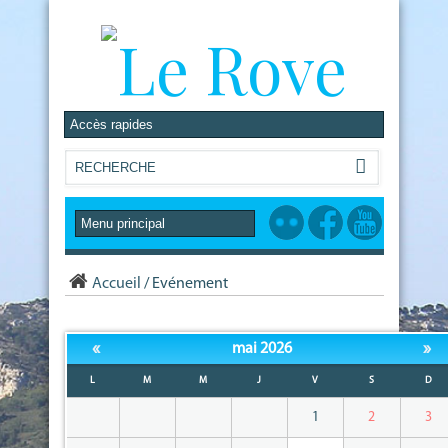
Accueil
/
Evénement
«
»
mai 2026
L
M
M
J
V
S
D
1
2
3