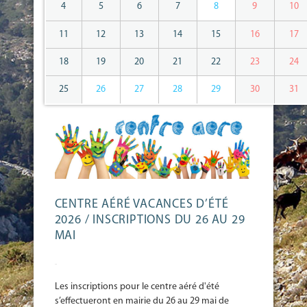
4
5
6
7
8
9
10
11
12
13
14
15
16
17
18
19
20
21
22
23
24
25
26
27
28
29
30
31
CENTRE AÉRÉ VACANCES D’ÉTÉ
2026 / INSCRIPTIONS DU 26 AU 29
MAI
-
Les inscriptions pour le centre aéré d'été
s’effectueront en mairie du 26 au 29 mai de