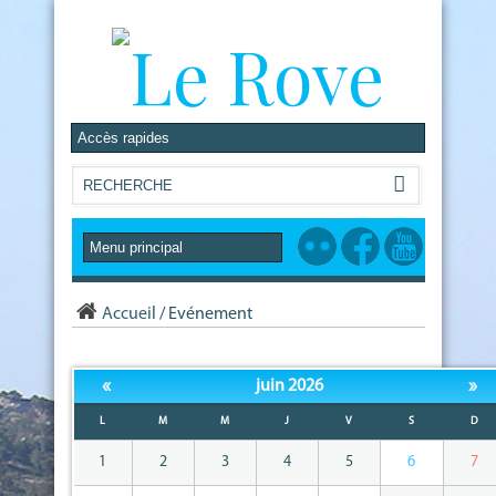
Accueil
/
Evénement
«
»
juin 2026
L
M
M
J
V
S
D
1
2
3
4
5
6
7