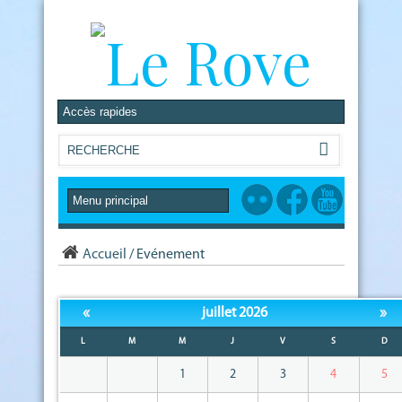
Accueil
/
Evénement
«
»
juillet 2026
L
M
M
J
V
S
D
1
2
3
4
5