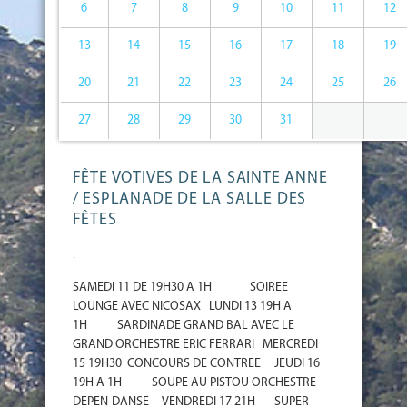
6
7
8
9
10
11
12
13
14
15
16
17
18
19
20
21
22
23
24
25
26
27
28
29
30
31
FÊTE VOTIVES DE LA SAINTE ANNE
/ ESPLANADE DE LA SALLE DES
FÊTES
-
SAMEDI 11 DE 19H30 A 1H SOIREE
LOUNGE AVEC NICOSAX LUNDI 13 19H A
1H SARDINADE GRAND BAL AVEC LE
GRAND ORCHESTRE ERIC FERRARI MERCREDI
15 19H30 CONCOURS DE CONTREE JEUDI 16
19H A 1H SOUPE AU PISTOU ORCHESTRE
DEPEN-DANSE VENDREDI 17 21H SUPER