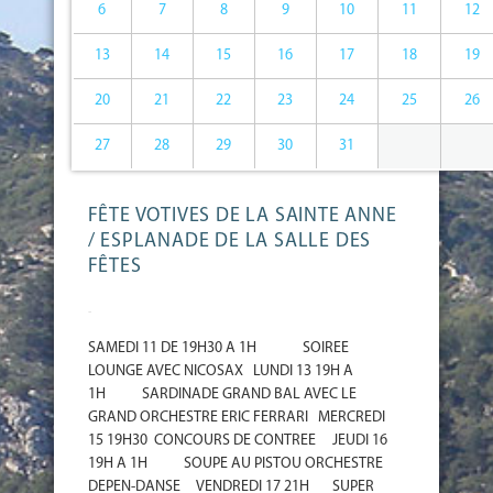
6
7
8
9
10
11
12
13
14
15
16
17
18
19
20
21
22
23
24
25
26
27
28
29
30
31
FÊTE VOTIVES DE LA SAINTE ANNE
/ ESPLANADE DE LA SALLE DES
FÊTES
-
SAMEDI 11 DE 19H30 A 1H SOIREE
LOUNGE AVEC NICOSAX LUNDI 13 19H A
1H SARDINADE GRAND BAL AVEC LE
GRAND ORCHESTRE ERIC FERRARI MERCREDI
15 19H30 CONCOURS DE CONTREE JEUDI 16
19H A 1H SOUPE AU PISTOU ORCHESTRE
DEPEN-DANSE VENDREDI 17 21H SUPER