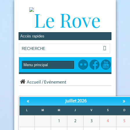
Accueil
/
Evénement
«
»
juillet 2026
L
M
M
J
V
S
D
1
2
3
4
5