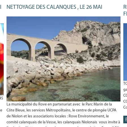
I
NETTOYAGE DES CALANQUES , LE 26 MAI
R
F
T
ga
C
45
CO
La municipalité du Rove en partenariat avec le Parc Marin de la
Co
ce
Côte Bleue, les services Métropolitains, le centre de plongée UCPA
de Niolon et les associations locales : Rove Environnement, le
comité calanquais de la Vesse, les calanquais Niolonais vous invite à