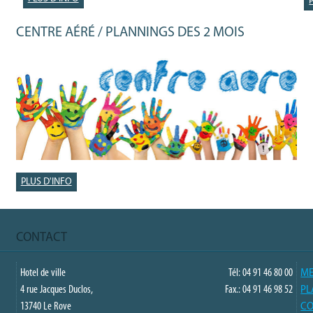
CENTRE AÉRÉ / PLANNINGS DES 2 MOIS
PLUS D'INFO
CONTACT
Hotel de ville
Tél: 04 91 46 80 00
ME
4 rue Jacques Duclos,
Fax.: 04 91 46 98 52
PL
13740 Le Rove
CO