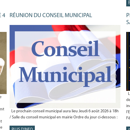
E 4
RÉUNION DU CONSEIL MUNICIPAL
P
S
Le
e
de
in
est
Le prochain conseil municipal aura lieu Jeudi 6 août 2026 à 18h
l'
/ Salle du conseil municipal en mairie Ordre du jour ci-dessous :
Fê
st
re
PLUS D'INFO