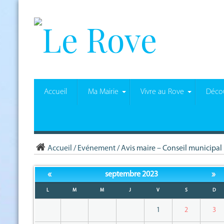
Accueil
Ma Mairie
Vivre au Rove
Décou
Accueil
/
Evénement
/
Avis maire – Conseil municipal
«
»
septembre 2023
L
M
M
J
V
S
D
1
2
3