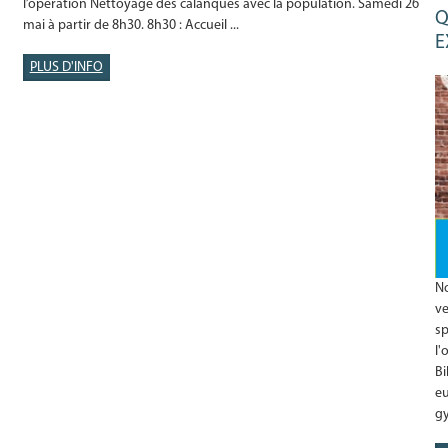
l’opération Nettoyage des calanques avec la population. Samedi 26
Q
mai à partir de 8h30. 8h30 : Accueil ...
E
PLUS D'INFO
N
ve
sp
l'
Bi
eu
gy