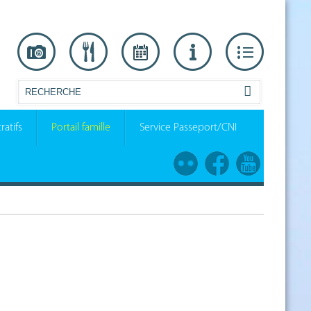
ratifs
Portail famille
Service Passeport/CNI