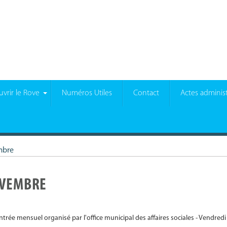
vrir le Rove
Numéros Utiles
Contact
Actes administ
mbre
OVEMBRE
ntrée mensuel organisé par l'office municipal des affaires sociales - Vendred