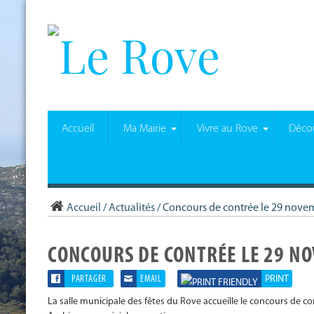
Accueil
Ma Mairie
Vivre au Rove
Décou
Accueil
/
Actualités
/
Concours de contrée le 29 nove
CONCOURS DE CONTRÉE LE 29 N
PARTAGER
EMAIL
PRINT
La salle municipale des fêtes du Rove accueille le concours de co