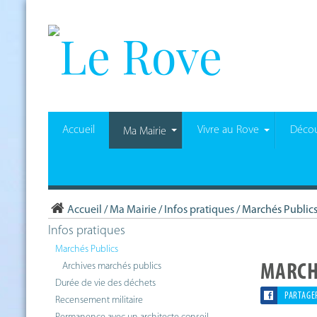
Accueil
Vivre au Rove
Décou
Ma Mairie
Accueil
/
Ma Mairie
/
Infos pratiques
/
Marchés Public
Infos pratiques
Marchés Publics
Archives marchés publics
MARCH
Durée de vie des déchets
PARTAGE
Recensement militaire