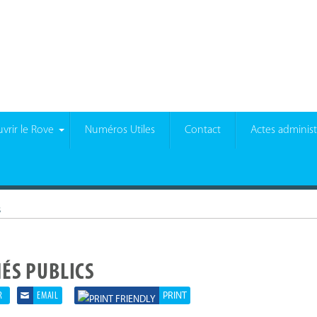
vrir le Rove
Numéros Utiles
Contact
Actes administr
s
ÉS PUBLICS
R
EMAIL
PRINT