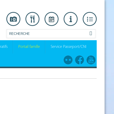
atifs
Portail famille
Service Passeport/CNI