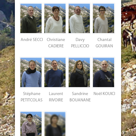
André SECCI
Christiane
Davy
Chantal
CADIERE
PELLICCIO
GOUIRAN
Stéphane
Laurent
Sandrine
Noël KOUICI
PETITCOLAS
RIVOIRE
BOUANANE