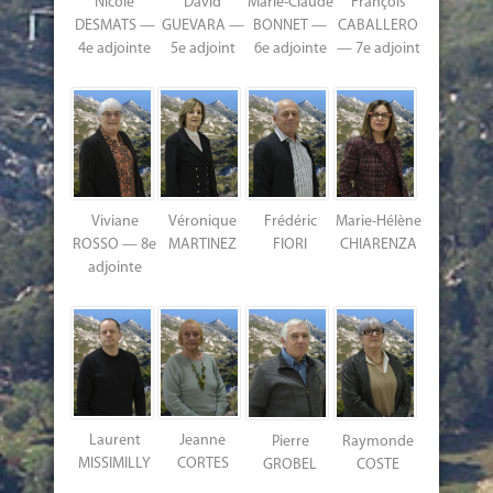
Nicole
David
François
Marie-Claude
DESMATS —
GUEVARA —
CABALLERO
BONNET —
4e adjointe
5e adjoint
— 7e adjoint
6e adjointe
Viviane
Véronique
Frédéric
Marie-Hélène
ROSSO — 8e
MARTINEZ
FIORI
CHIARENZA
adjointe
Laurent
Jeanne
Pierre
Raymonde
MISSIMILLY
CORTES
GROBEL
COSTE