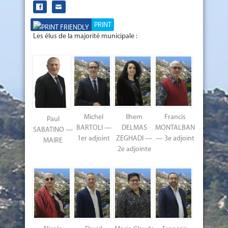
PRINT
Les élus de la majorité municipale :
Michel
Ilhem
Francis
Paul
BARTOLI —
DELMAS
MONTALBAN
SABATINO —
1er adjoint
ZEGHADI —
— 3e adjoint
MAIRE
2e adjointe