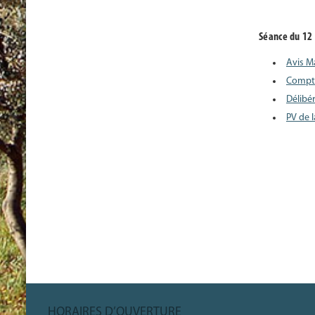
Séance du 12 
Avis M
Compt
Délibé
PV de 
HORAIRES D’OUVERTURE