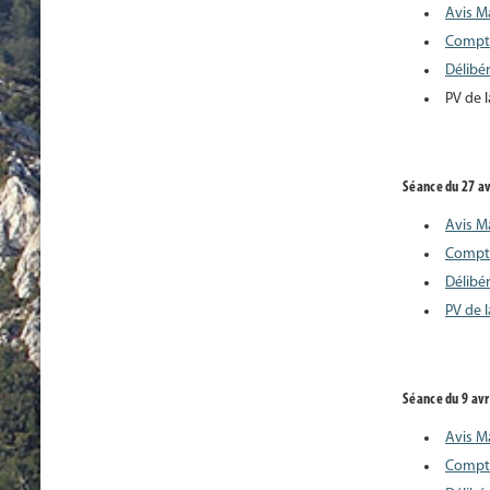
Avis M
Compt
Délibé
PV de 
Séance du 27 av
Avis M
Compt
Délibé
PV de 
Séance du 9 avr
Avis M
Compt