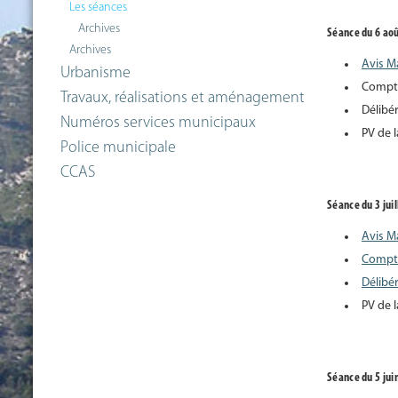
Les séances
Archives
Séance du 6 ao
Archives
Avis M
Urbanisme
Compt
Travaux, réalisations et aménagement
Délibé
Numéros services municipaux
PV de 
Police municipale
CCAS
Séance du 3 jui
Avis M
Compt
Délibé
PV de 
Séance du 5 jui