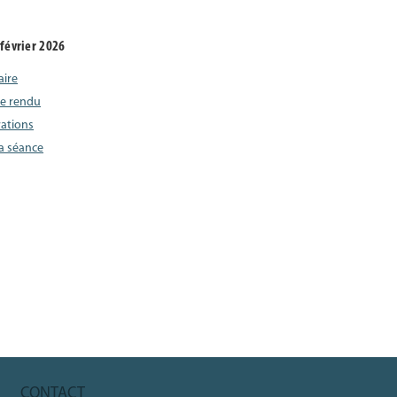
février 2026
aire
e rendu
rations
la séance
CONTACT