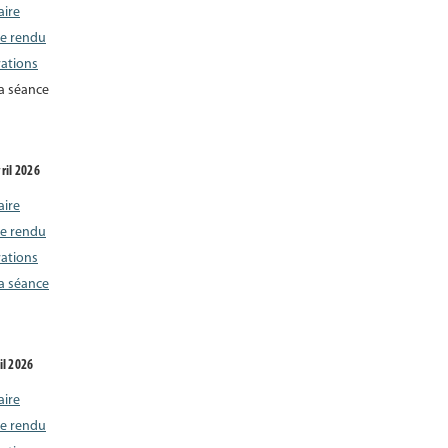
aire
e rendu
rations
la séance
ril 2026
aire
e rendu
rations
la séance
il 2026
aire
e rendu