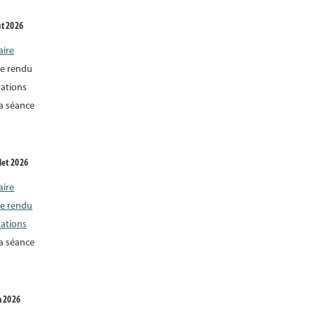
ût 2026
aire
e rendu
rations
la séance
llet 2026
aire
e rendu
rations
la séance
n 2026