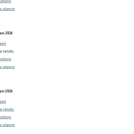
rations
la séance
ars 2026
aire
e rendu
rations
la séance
ars 2026
aire
e rendu
rations
la séance