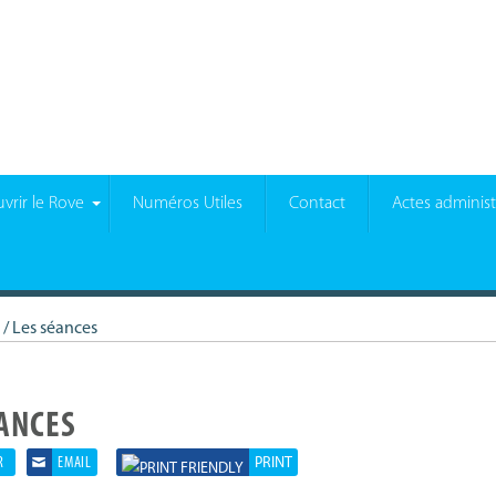
vrir le Rove
Numéros Utiles
Contact
Actes administr
/
Les séances
ÉANCES
R
EMAIL
PRINT