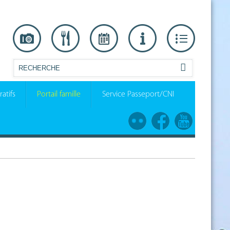
atifs
Portail famille
Service Passeport/CNI