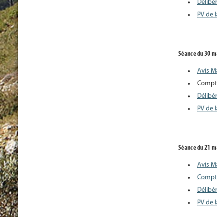
Délibé
PV de 
Séance du 30 m
Avis M
Compt
Délibé
PV de 
Séance du 21 m
Avis M
Compt
Délibé
PV de 