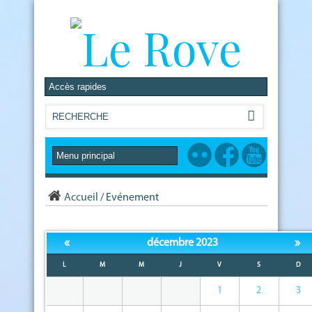
Accueil
/
Evénement
«
»
décembre 2023
L
M
M
J
V
S
D
1
2
3