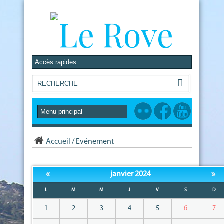
Accueil
/
Evénement
«
»
janvier 2024
L
M
M
J
V
S
D
1
2
3
4
5
6
7