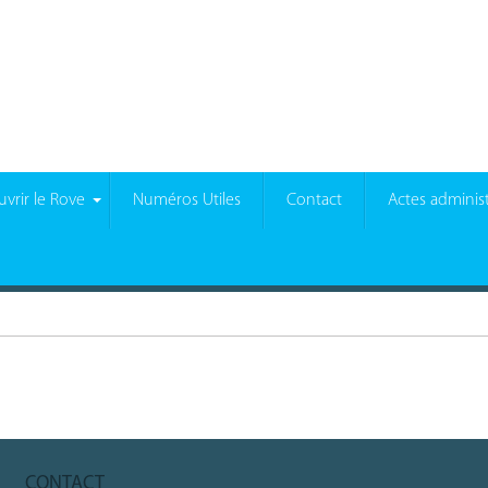
vrir le Rove
Numéros Utiles
Contact
Actes administ
CONTACT