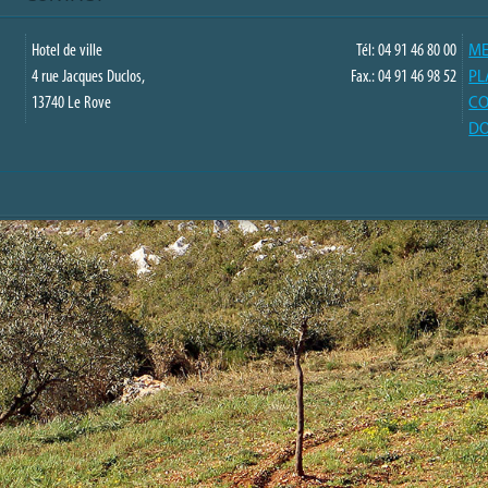
Hotel de ville
Tél: 04 91 46 80 00
ME
4 rue Jacques Duclos,
Fax.: 04 91 46 98 52
PL
13740 Le Rove
CO
DO