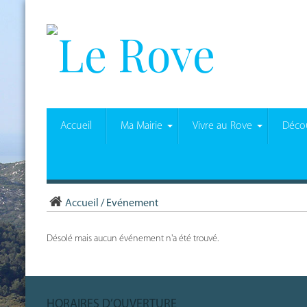
Accueil
Ma Mairie
Vivre au Rove
Décou
Accueil
/
Evénement
Désolé mais aucun événement n'a été trouvé.
HORAIRES D’OUVERTURE