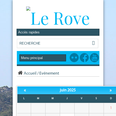
Accueil
/
Evénement
«
»
juin 2025
L
M
M
J
V
S
D
1