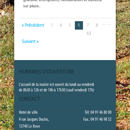
gratuite. Inscriptions, Restauration et buvette
sur place..
…
…
6
« Précédent
1
4
5
7
8
63
Suivant »
HORAIRES D’OUVERTURE
L’accueil de la mairie est ouvert du lundi au vendredi
de 8h30 à 12h et de 14h à 17h30 (sauf vendredi 17h)
CONTACT
Hotel de ville
Tél: 04 91 46 80 00
4 rue Jacques Duclos,
Fax.: 04 91 46 98 52
13740 Le Rove