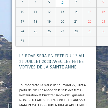
3
4
5
6
7
8
9
10
11
12
13
14
15
16
17
18
19
20
21
22
23
24
25
26
27
28
29
30
31
LE ROVE SERA EN FETE DU 13 AU
25 JUILLET 2023 AVEC LES FETES
VOTIVES DE LA SAINTE ANNE !
-
Tournée d'été La Marseillaise - Mardi 25 juillet à
partir de 20h Esplanade de la salle des fêtes -
Restauration et buvette : sandwichs, grillades..
NOMBREUX ARTISTES EN CONCERT : LARUSSO
MANON MALEY GROUPE NIKITA ALAIN FILIPPI ET