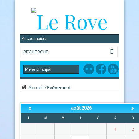
Accueil
/
Evénement
«
»
août 2026
L
M
M
J
V
S
D
1
2