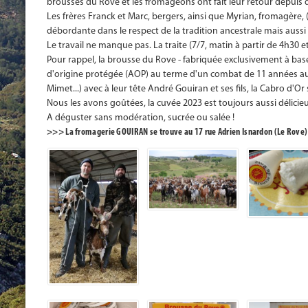
brousses du Rove et les fromageons ont fait leur retour depuis d
Les frères Franck et Marc, bergers, ainsi que Myrian, fromagère, 
débordante dans le respect de la tradition ancestrale mais aus
Le travail ne manque pas. La traite (7/7, matin à partir de 4h30 e
Pour rappel, la brousse du Rove - fabriquée exclusivement à base
d'origine protégée (AOP) au terme d'un combat de 11 années a
Mimet...) avec à leur tête André Gouiran et ses fils, la Cabro d'O
Nous les avons goûtées, la cuvée 2023 est toujours aussi délicieu
A déguster sans modération, sucrée ou salée !
>>> La fromagerie GOUIRAN se trouve au 17 rue Adrien Isnardon (Le Rove) et