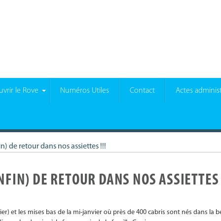
vrir le Rove
Numéros Utiles
Contact
Actes administ
) de retour dans nos assiettes !!!
NFIN) DE RETOUR DANS NOS ASSIETTES 
ier) et les mises bas de la mi-janvier où près de 400 cabris sont nés dans la 