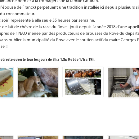
imanche dernier à la fromagerie de la famille Gouiran.
(l'épouse de Franck) perpétuent une tradition installée ici depuis plusieurs s
si du consommateur.
t soir) représente à elle seule 35 heures par semaine.
 de lait de chèvre de la race du Rove - jouit depuis l'année 2018 d'une appe
uprès de l'INAO menée par des producteurs de brousses du Rove du départe
r sans oublier la municipalité du Rove avec le soutien actif du maire Georges 
se !!
 reste ouverte tous les jours de 8h à 12h30 et de 17h à 19h.