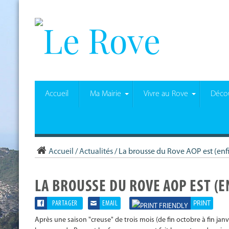
Accueil
Ma Mairie
Vivre au Rove
Décou
Accueil
/
Actualités
/
La brousse du Rove AOP est (enfin
LA BROUSSE DU ROVE AOP EST (E
PARTAGER
EMAIL
PRINT
Après une saison "creuse" de trois mois (de fin octobre à fin janv