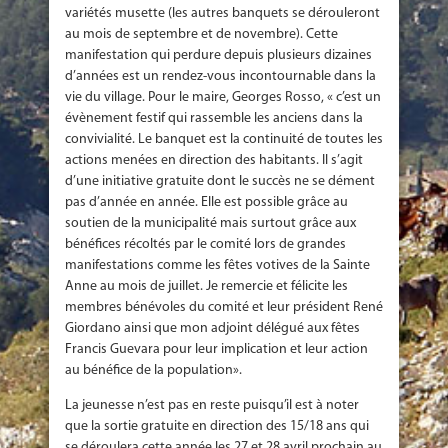
variétés musette (les autres banquets se dérouleront
au mois de septembre et de novembre). Cette
manifestation qui perdure depuis plusieurs dizaines
d’années est un rendez-vous incontournable dans la
vie du village. Pour le maire, Georges Rosso, « c’est un
évènement festif qui rassemble les anciens dans la
convivialité. Le banquet est la continuité de toutes les
actions menées en direction des habitants. Il s’agit
d’une initiative gratuite dont le succès ne se dément
pas d’année en année. Elle est possible grâce au
soutien de la municipalité mais surtout grâce aux
bénéfices récoltés par le comité lors de grandes
manifestations comme les fêtes votives de la Sainte
Anne au mois de juillet. Je remercie et félicite les
membres bénévoles du comité et leur président René
Giordano ainsi que mon adjoint délégué aux fêtes
Francis Guevara pour leur implication et leur action
au bénéfice de la population».
La jeunesse n’est pas en reste puisqu’il est à noter
que la sortie gratuite en direction des 15/18 ans qui
se déroulera cette année les 27 et 28 avril prochain au