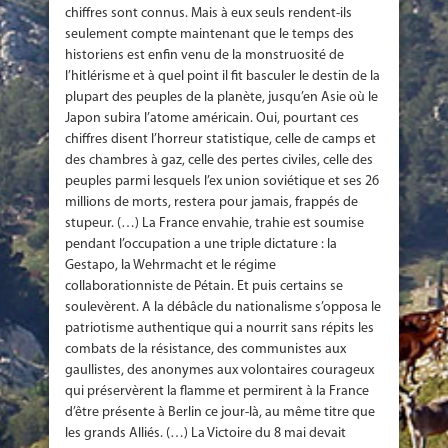
chiffres sont connus. Mais à eux seuls rendent-ils
seulement compte maintenant que le temps des
historiens est enfin venu de la monstruosité de
l’hitlérisme et à quel point il fit basculer le destin de la
plupart des peuples de la planète, jusqu’en Asie où le
Japon subira l’atome américain. Oui, pourtant ces
chiffres disent l’horreur statistique, celle de camps et
des chambres à gaz, celle des pertes civiles, celle des
peuples parmi lesquels l’ex union soviétique et ses 26
millions de morts, restera pour jamais, frappés de
stupeur. (…) La France envahie, trahie est soumise
pendant l’occupation a une triple dictature : la
Gestapo, la Wehrmacht et le régime
collaborationniste de Pétain. Et puis certains se
soulevèrent. A la débâcle du nationalisme s’opposa le
patriotisme authentique qui a nourrit sans répits les
combats de la résistance, des communistes aux
gaullistes, des anonymes aux volontaires courageux
qui préservèrent la flamme et permirent à la France
d’être présente à Berlin ce jour-là, au même titre que
les grands Alliés. (…) La Victoire du 8 mai devait