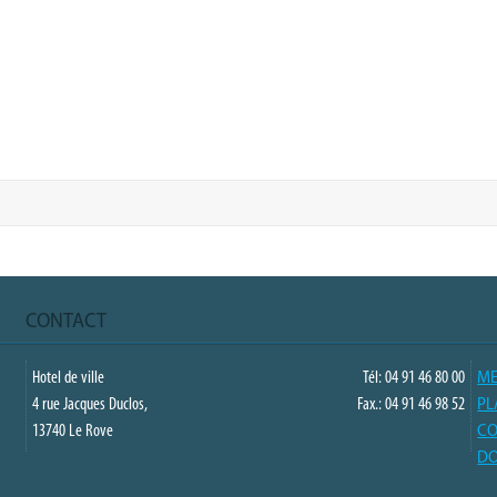
CONTACT
Hotel de ville
Tél: 04 91 46 80 00
ME
4 rue Jacques Duclos,
Fax.: 04 91 46 98 52
PL
13740 Le Rove
CO
DO