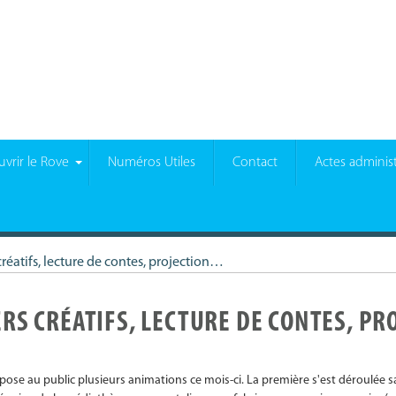
vrir le Rove
Numéros Utiles
Contact
Actes administ
créatifs, lecture de contes, projection…
IERS CRÉATIFS, LECTURE DE CONTES, 
ose au public plusieurs animations ce mois-ci. La première s'est déroulée sa