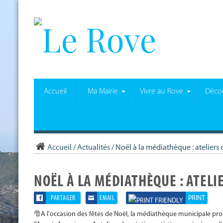
Accueil
Ma Mairie
Vivre au Rove
Décou
Accueil
/
Actualités
/
Noël à la médiathèque : ateliers 
NOËL À LA MÉDIATHÈQUE : ATEL
PARTAGER
EMAIL
PRINT
🎅A l'occasion des fêtes de Noël, la médiathèque municipale prop