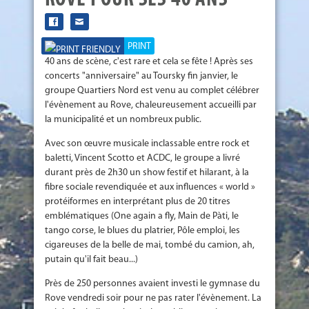
ROVE POUR SES 40 ANS
PRINT
40 ans de scène, c'est rare et cela se fête ! Après ses
concerts "anniversaire" au Toursky fin janvier, le
groupe Quartiers Nord est venu au complet célébrer
l'évènement au Rove, chaleureusement accueilli par
la municipalité et un nombreux public.
Avec son œuvre musicale inclassable entre rock et
baletti, Vincent Scotto et ACDC, le groupe a livré
durant près de 2h30 un show festif et hilarant, à la
fibre sociale revendiquée et aux influences « world »
protéiformes en interpré
tant plus de 20 titres
emblématiques (One again a fly, Main de Pàti, le
tango corse, le blues du platrier, Pôle emploi, les
cigareuses de la belle de mai, tombé du camion, ah,
putain qu'il fait beau...)
Près de 250 personnes avaient investi le gymnase du
Rove vendredi soir pour ne pas rater l'évènement. La