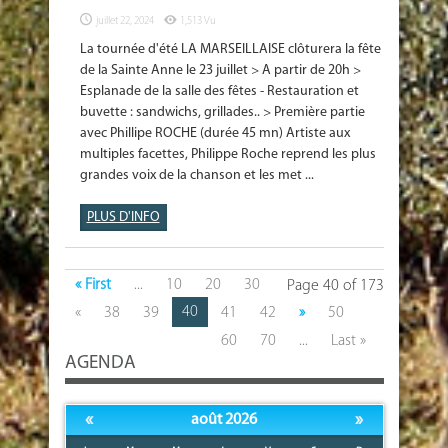
juillet 22, 2024
1,513 Vu
La tournée d'été LA MARSEILLAISE clôturera la fête
de la Sainte Anne le 23 juillet > A partir de 20h >
Esplanade de la salle des fêtes - Restauration et
buvette : sandwichs, grillades.. > Première partie
avec Phillipe ROCHE (durée 45 mn) Artiste aux
multiples facettes, Philippe Roche reprend les plus
grandes voix de la chanson et les met ...
PLUS D'INFO
« First
...
10
20
30
Page 40 of 173
40
«
38
39
41
42
»
50
60
70
...
Last »
AGENDA
«
»
août 2026