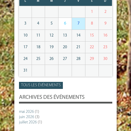
L
M
M
J
V
S
D
1
2
3
4
5
6
7
8
9
10
11
12
13
14
15
16
17
18
19
20
21
22
23
24
25
26
27
28
29
30
31
TOUS LES ÉVÉNEMENTS
ARCHIVES DES ÉVÉNEMENTS
mai 2026
(1)
juin 2026
(3)
juillet 2026
(1)