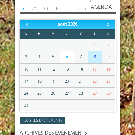
11
12
AGENDA
»
20
30
40
...
Last »
«
»
août 2026
L
M
M
J
V
S
D
1
2
3
4
5
6
7
8
9
10
11
12
13
14
15
16
17
18
19
20
21
22
23
24
25
26
27
28
29
30
31
TOUS LES ÉVÉNEMENTS
ARCHIVES DES ÉVÉNEMENTS