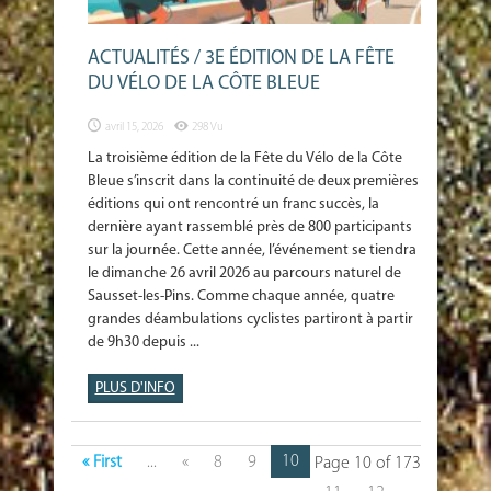
ACTUALITÉS / 3E ÉDITION DE LA FÊTE
DU VÉLO DE LA CÔTE BLEUE
avril 15, 2026
298 Vu
La troisième édition de la Fête du Vélo de la Côte
Bleue s’inscrit dans la continuité de deux premières
éditions qui ont rencontré un franc succès, la
dernière ayant rassemblé près de 800 participants
sur la journée. Cette année, l’événement se tiendra
le dimanche 26 avril 2026 au parcours naturel de
Sausset-les-Pins. Comme chaque année, quatre
grandes déambulations cyclistes partiront à partir
de 9h30 depuis ...
PLUS D'INFO
10
« First
...
«
8
9
Page 10 of 173