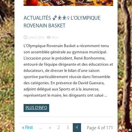
ACTUALITÉS 🏀⛹️⛹️‍♀️ L’OLYMPIQUE
ROVENAIN BASKET
juillet 6, 2026
94 Vu
L’Olympique Rovenain Basket a récemment tenu
son assemblée générale au gymnase municipal.
L’occasion pour le président, René Bonhomme,
entouré de l’équipe dirigeante et des éducatrices et
éducateurs, de dresser le bilan d’une saison
sportive particulièrement réussie dans l’ensemble
des catégories. En présence de David Guevara,
adjoint délégué aux Sports et à la Jeunesse,
représentant le maire, les dirigeants ont salué ...
PLUS D'INFO
4
« First
...
«
2
3
Page 4 of 171