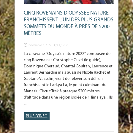
CINQ ROVENAINS D’ODYSSÉE NATURE
FRANCHISSENT L’UN DES PLUS GRANDS
SOMMETS DU MONDE À PRÈS DE 5200
MÈTRES
novembre 7, 2022
1,058 Vu
La caravane "Odyssée nature 2022" composée de
cinq Rovenains : Christophe Guzzi (le guide),
Dominique Cheraud, Chantal Gouiran, Laurence et
Laurent Bernardini mais aussi de Nicole Rachet et
Gaetane Vasselin, vient de relever son défi en
franchissant le Larkya La, le point culminant du
Manaslu Circuit Trek à presque 5200 mètres
d'altitude dans une région isolée de l’Himalaya !! Ils
...
PLUS D'INFO