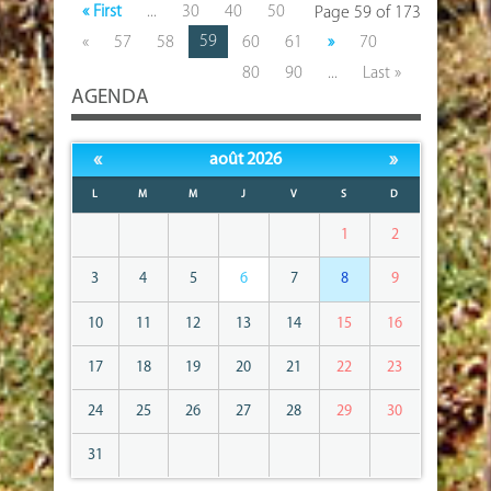
« First
...
30
40
50
Page 59 of 173
59
«
57
58
60
61
»
70
80
90
...
Last »
AGENDA
«
»
août 2026
L
M
M
J
V
S
D
1
2
3
4
5
6
7
8
9
10
11
12
13
14
15
16
17
18
19
20
21
22
23
24
25
26
27
28
29
30
31