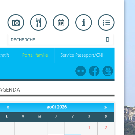
ratifs
Portail famille
Service Passeport/CNI
AGENDA
«
»
août 2026
L
M
M
J
V
S
D
1
2