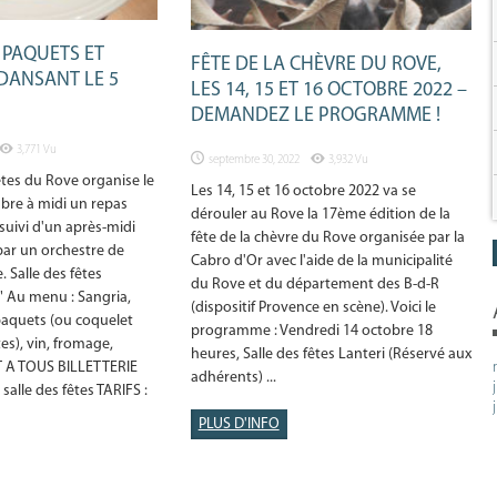
 PAQUETS ET
FÊTE DE LA CHÈVRE DU ROVE,
 DANSANT LE 5
LES 14, 15 ET 16 OCTOBRE 2022 –
DEMANDEZ LE PROGRAMME !
3,771 Vu
septembre 30, 2022
3,932 Vu
êtes du Rove organise le
Les 14, 15 et 16 octobre 2022 va se
re à midi un repas
dérouler au Rove la 17ème édition de la
suivi d'un après-midi
fête de la chèvre du Rove organisée par la
ar un orchestre de
Cabro d'Or avec l'aide de la municipalité
. Salle des fêtes
du Rove et du département des B-d-R
" Au menu : Sangria,
(dispositif Provence en scène). Voici le
paquets (ou coquelet
programme : Vendredi 14 octobre 18
s), vin, fromage,
heures, Salle des fêtes Lanteri (Réservé aux
T A TOUS BILLETTERIE
adhérents) ...
 salle des fêtes TARIFS :
PLUS D'INFO