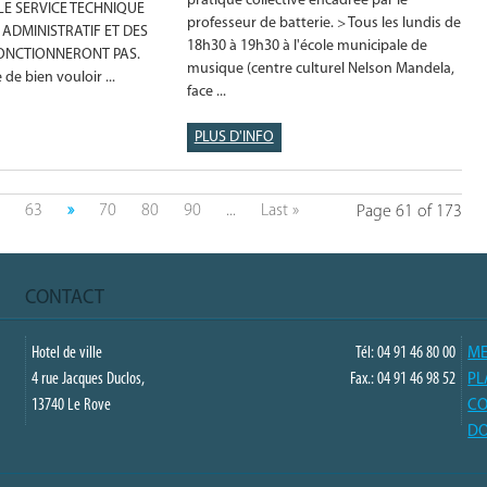
pratique collective encadrée par le
LE SERVICE TECHNIQUE
professeur de batterie. > Tous les lundis de
ADMINISTRATIF ET DES
18h30 à 19h30 à l'école municipale de
FONCTIONNERONT PAS.
musique (centre culturel Nelson Mandela,
de bien vouloir ...
face ...
PLUS D'INFO
63
»
70
80
90
...
Last »
Page 61 of 173
CONTACT
Hotel de ville
Tél: 04 91 46 80 00
ME
4 rue Jacques Duclos,
Fax.: 04 91 46 98 52
PL
13740 Le Rove
CO
DO