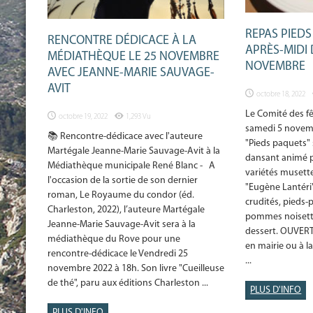
REPAS PIEDS
RENCONTRE DÉDICACE À LA
APRÈS-MIDI
MÉDIATHÈQUE LE 25 NOVEMBRE
NOVEMBRE
AVEC JEANNE-MARIE SAUVAGE-
AVIT
octobre 18, 2022
Le Comité des f
octobre 19, 2022
1,293 Vu
samedi 5 novemb
📚 Rencontre-dédicace avec l'auteure
"Pieds paquets" 
Martégale Jeanne-Marie Sauvage-Avit à la
dansant animé p
Médiathèque municipale René Blanc - A
variétés musette
l'occasion de la sortie de son dernier
"Eugène Lantéri
roman, Le Royaume du condor (éd.
crudités, pieds-
Charleston, 2022), l’auteure Martégale
pommes noisette
Jeanne-Marie Sauvage-Avit sera à la
dessert. OUVER
médiathèque du Rove pour une
en mairie ou à la
rencontre-dédicace le Vendredi 25
...
novembre 2022 à 18h. Son livre "Cueilleuse
de thé", paru aux éditions Charleston ...
PLUS D'INFO
PLUS D'INFO