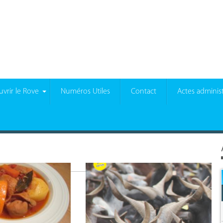
vrir le Rove
Numéros Utiles
Contact
Actes administ