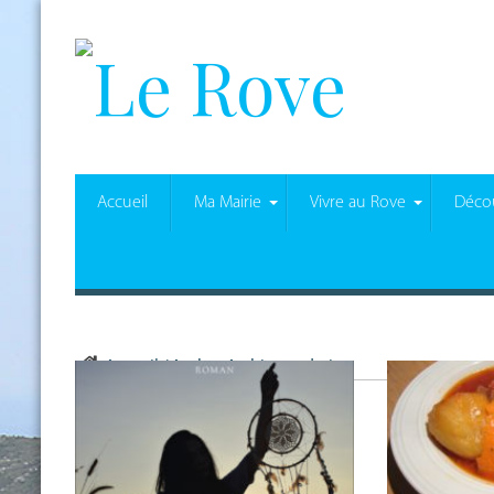
Accueil
Ma Mairie
Vivre au Rove
Décou
Accueil
/
Author Archives: admin