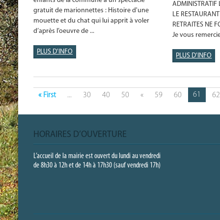
enfants de la commune à un spectacle
ADMINISTRATIF 
gratuit de marionnettes : Histoire d'une
LE RESTAURANT 
mouette et du chat qui lui apprit à voler
RETRAITES NE 
d’après l’oeuvre de ...
Je vous remercie 
PLUS D'INFO
PLUS D'INFO
61
« First
...
30
40
50
«
59
60
62
HORAIRES D’OUVERTURE
L’accueil de la mairie est ouvert du lundi au vendredi
de 8h30 à 12h et de 14h à 17h30 (sauf vendredi 17h)