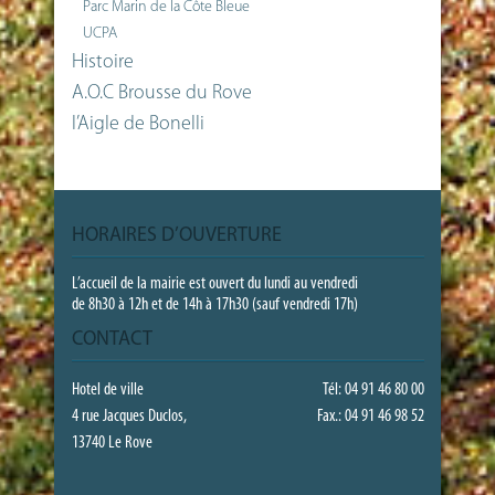
Parc Marin de la Côte Bleue
UCPA
Histoire
A.O.C Brousse du Rove
l’Aigle de Bonelli
HORAIRES D’OUVERTURE
L’accueil de la mairie est ouvert du lundi au vendredi
de 8h30 à 12h et de 14h à 17h30 (sauf vendredi 17h)
CONTACT
Hotel de ville
Tél: 04 91 46 80 00
4 rue Jacques Duclos,
Fax.: 04 91 46 98 52
13740 Le Rove